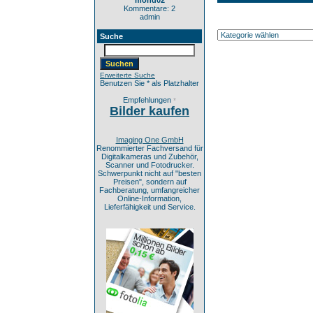
mond02
Kommentare: 2
admin
Suche
Erweiterte Suche
Benutzen Sie * als Platzhalter
Empfehlungen
*
Bilder kaufen
Imaging One GmbH
Renommierter Fachversand für
Digitalkameras und Zubehör,
Scanner und Fotodrucker.
Schwerpunkt nicht auf "besten
Preisen", sondern auf
Fachberatung, umfangreicher
Online-Information,
Lieferfähigkeit und Service.