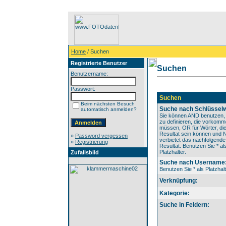
Home
/ Suchen
Registrierte Benutzer
Suchen
Benutzername:
Passwort:
Suchen
Beim nächsten Besuch
Suche nach Schlüsselw
automatisch anmelden?
Sie können AND benutzen,
zu definieren, die vorkom
müssen, OR für Wörter, die
Resultat sein können und
»
Password vergessen
verbietet das nachfolgende
»
Registrierung
Resultat. Benutzen Sie * al
Platzhalter.
Zufallsbild
Suche nach Username
Benutzen Sie * als Platzhalt
Verknüpfung:
Kategorie:
Suche in Feldern: