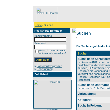
Home
/ Suchen
Registrierte Benutzer
Suchen
Benutzername:
Passwort:
Die Suche ergab leider kei
Beim nächsten Besuch
automatisch anmelden?
Suchen
Suche nach Schlüsselw
Sie können AND benutzen,
zu definieren, die vorkom
»
Password vergessen
müssen, OR für Wörter, die
»
Registrierung
Resultat sein können und
verbietet das nachfolgende
Zufallsbild
Resultat. Benutzen Sie * al
Platzhalter.
Suche nach Username
Benutzen Sie * als Platzhalt
Verknüpfung:
Kategorie:
Suche in Feldern: