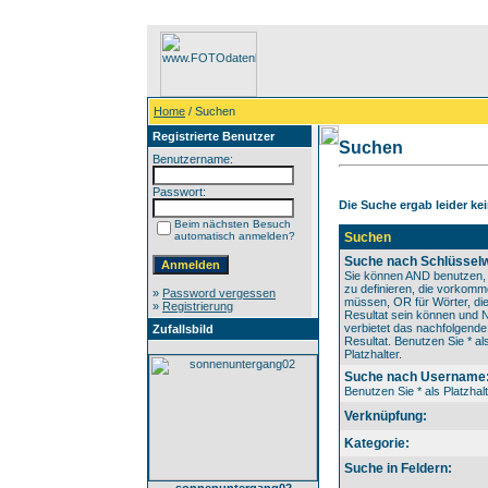
Home
/ Suchen
Registrierte Benutzer
Suchen
Benutzername:
Passwort:
Die Suche ergab leider kei
Beim nächsten Besuch
automatisch anmelden?
Suchen
Suche nach Schlüsselw
Sie können AND benutzen,
zu definieren, die vorkom
»
Password vergessen
müssen, OR für Wörter, die
»
Registrierung
Resultat sein können und
verbietet das nachfolgende
Zufallsbild
Resultat. Benutzen Sie * al
Platzhalter.
Suche nach Username
Benutzen Sie * als Platzhalt
Verknüpfung:
Kategorie:
Suche in Feldern: