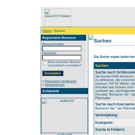
Home
/ Suchen
Registrierte Benutzer
Suchen
Benutzername:
Passwort:
Die Suche ergab leider kei
Beim nächsten Besuch
automatisch anmelden?
Suchen
Suche nach Schlüsselw
Sie können AND benutzen,
zu definieren, die vorkom
»
Password vergessen
müssen, OR für Wörter, die
»
Registrierung
Resultat sein können und
verbietet das nachfolgende
Zufallsbild
Resultat. Benutzen Sie * al
Platzhalter.
Suche nach Username
Benutzen Sie * als Platzhalt
Verknüpfung:
Kategorie:
Suche in Feldern: