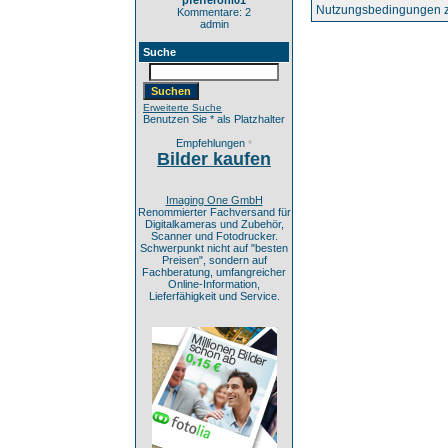
pfefferoni01
Nutzungsbedingungen z
Kommentare: 2
admin
Suche
Erweiterte Suche
Benutzen Sie * als Platzhalter
Empfehlungen
*
Bilder kaufen
Imaging One GmbH
Renommierter Fachversand für
Digitalkameras und Zubehör,
Scanner und Fotodrucker.
Schwerpunkt nicht auf "besten
Preisen", sondern auf
Fachberatung, umfangreicher
Online-Information,
Lieferfähigkeit und Service.