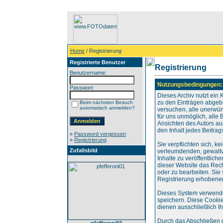
Home
/ Registrierung
Registrierte Benutzer
Registrierung
Benutzername:
Nutzungsbedingungen:
Passwort:
Dieses Archiv nutzt ei
zu den Einträgen abgebe
Beim nächsten Besuch
automatisch anmelden?
versuchen, alle unerwün
für uns unmöglich, alle 
Ansichten des Autors au
den Inhalt jedes Beitra
»
Password vergessen
»
Registrierung
Sie verpflichten sich, k
Zufallsbild
verleumdenden, gewaltv
Inhalte zu veröffentlich
dieser Website das Rec
oder zu bearbeiten. Si
Registrierung erhobene
Dieses System verwende
speichern. Diese Cookie
dienen ausschließlich I
Durch das Abschließen 