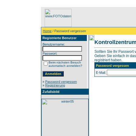
Home
/ Password vergessen
Registrierte Benutzer
Kontrollzentru
Benutzername:
Sollten Sie Ihr Passwort
Passwort:
Geben Sie einfach in das 
registriert haben.
Beim nächsten Besuch
Password vergessen
automatisch anmelden?
E-Mail:
»
Password vergessen
»
Registrierung
Zufallsbild