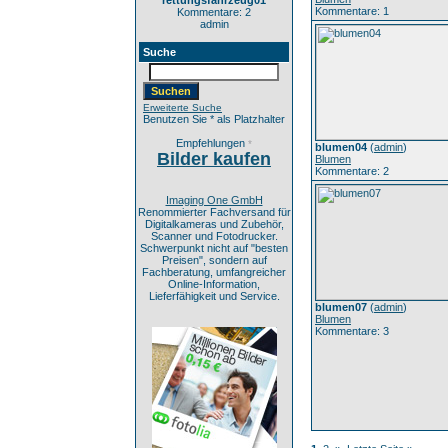
rettungsfahrzeug01
Kommentare: 1
Kommentare: 2
admin
Suche
Erweiterte Suche
Benutzen Sie * als Platzhalter
Empfehlungen
*
blumen04
(
admin
)
Bilder kaufen
Blumen
Kommentare: 2
Imaging One GmbH
Renommierter Fachversand für
Digitalkameras und Zubehör,
Scanner und Fotodrucker.
Schwerpunkt nicht auf "besten
Preisen", sondern auf
Fachberatung, umfangreicher
Online-Information,
Lieferfähigkeit und Service.
blumen07
(
admin
)
Blumen
Kommentare: 3