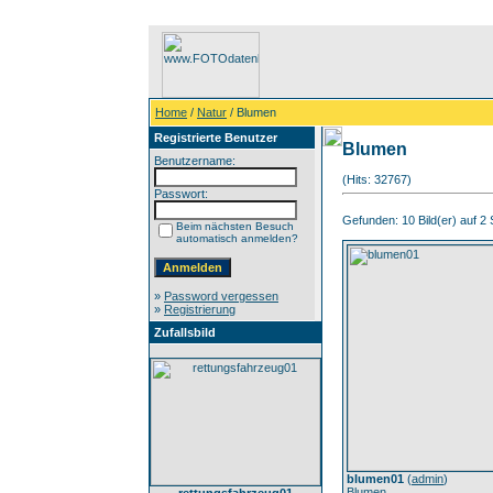
Home
/
Natur
/ Blumen
Registrierte Benutzer
Blumen
Benutzername:
(Hits: 32767)
Passwort:
Gefunden: 10 Bild(er) auf 2 S
Beim nächsten Besuch
automatisch anmelden?
»
Password vergessen
»
Registrierung
Zufallsbild
blumen01
(
admin
)
Blumen