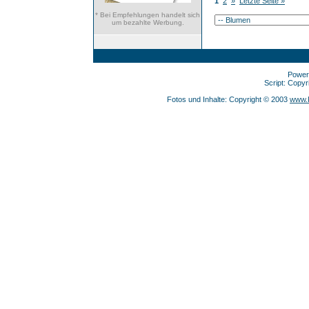
1
2
»
Letzte Seite »
* Bei Empfehlungen handelt sich
um bezahlte Werbung.
Power
Script: Copy
Fotos und Inhalte: Copyright © 2003
www.