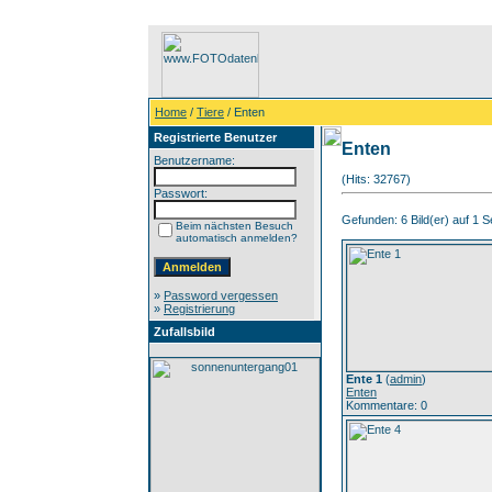
Home
/
Tiere
/ Enten
Registrierte Benutzer
Enten
Benutzername:
(Hits: 32767)
Passwort:
Gefunden: 6 Bild(er) auf 1 Se
Beim nächsten Besuch
automatisch anmelden?
»
Password vergessen
»
Registrierung
Zufallsbild
Ente 1
(
admin
)
Enten
Kommentare: 0